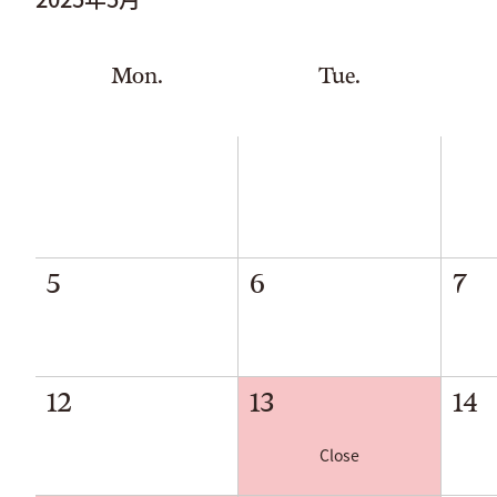
Mon.
Tue.
5
6
7
12
13
14
Close