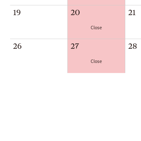
19
20
21
Close
26
27
28
Close