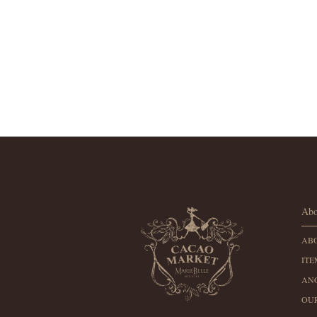
Abo
AB
ITE
AN
OU