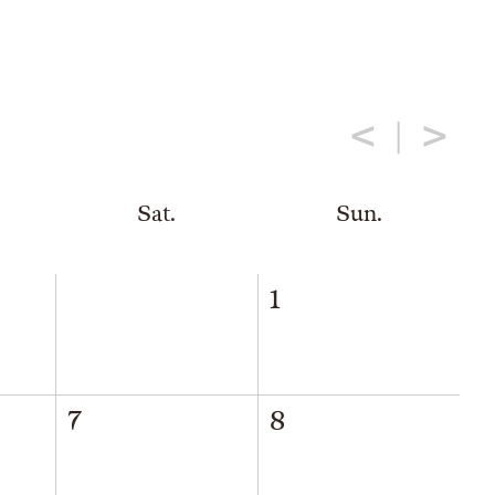
<
>
Sat.
Sun.
1
7
8