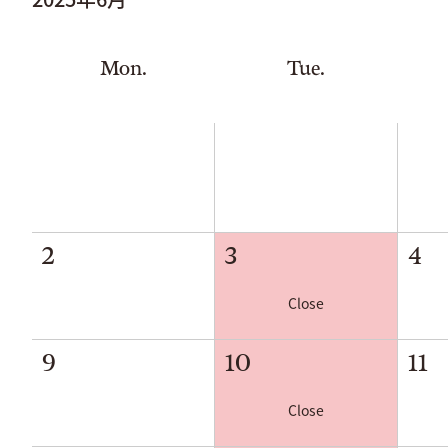
Mon.
Tue.
2
3
4
Close
9
10
11
Close